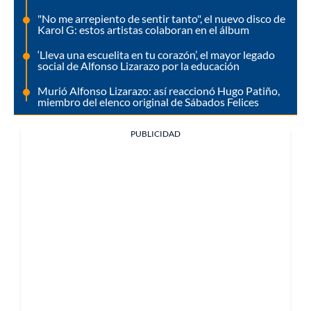
"No me arrepiento de sentir tanto", el nuevo disco de
Karol G: estos artistas colaboran en el álbum
‘Lleva una escuelita en tu corazón’, el mayor legado
social de Alfonso Lizarazo por la educación
Murió Alfonso Lizarazo: así reaccionó Hugo Patiño,
miembro del elenco original de Sábados Felices
PUBLICIDAD