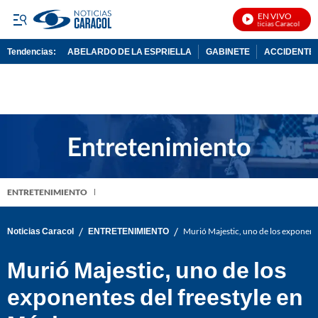
EN VIVO
Noticias Caracol En Vi
Tendencias:
ABELARDO DE LA ESPRIELLA
GABINETE
ACCIDENTE 
PUBLICIDAD
ENTRETENIMIENTO
/
/
Noticias Caracol
ENTRETENIMIENTO
Murió Majestic, uno de los exponente
Murió Majestic, uno de los
exponentes del freestyle en