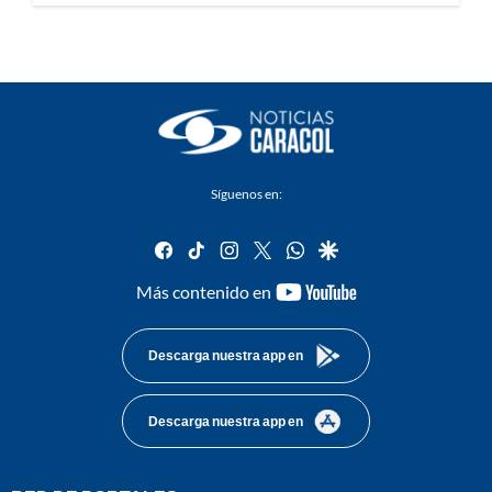
Síguenos en:
facebook
tiktok
instagram
twitter
whatsapp
google
youtube-
Más contenido en
footer
Descarga nuestra app en
Descarga nuestra app en