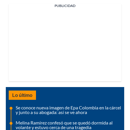
PUBLICIDAD
Lo último
Se conoce nueva imagen de Epa Colombia en la cárcel
y junto a su abogada: así se ve ahora
Melina Ramírez confesó que se quedó dormida al
volante y estuvo cerca de una tragedia