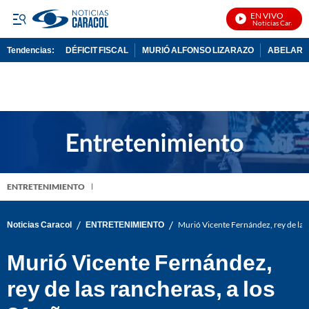
EN VIVO
Noticias Caracol En
Tendencias:
DÉFICIT FISCAL
MURIÓ ALFONSO LIZARAZO
ABELARDO
PUBLICIDAD
ENTRETENIMIENTO
/
/
Noticias Caracol
ENTRETENIMIENTO
Murió Vicente Fernández, rey de las 
Murió Vicente Fernández,
rey de las rancheras, a los