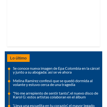
Lo último
Se conoce nueva imagen de Epa Colombia en la cárcel
y junto a su abogada: así se ve ahora
Melina Ramírez confesó que se quedó dormida al
volante y estuvo cerca de una tragedia
"No me arrepiento de sentir tanto", el nuevo disco de
Karol G: estos artistas colaboran en el álbum
‘Lleva una escuelita en tu corazón’, el mayor legado