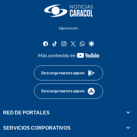
Síguenos en:
facebook
tiktok
instagram
twitter
whatsapp
google
youtube-
Más contenido en
footer
Descarga nuestra app en
Descarga nuestra app en
RED DE PORTALES
SERVICIOS CORPORATIVOS