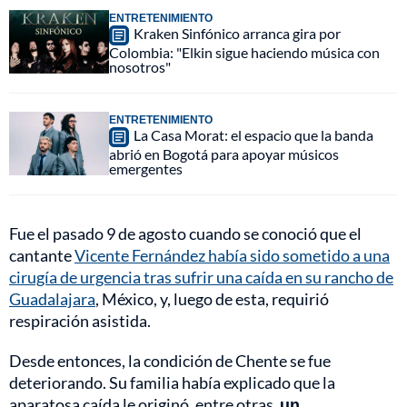
ENTRETENIMIENTO
Kraken Sinfónico arranca gira por
Colombia: "Elkin sigue haciendo música con
nosotros"
ENTRETENIMIENTO
La Casa Morat: el espacio que la banda
abrió en Bogotá para apoyar músicos
emergentes
Fue el pasado 9 de agosto cuando se conoció que el
cantante
Vicente Fernández había sido sometido a una
cirugía de urgencia tras sufrir una caída en su rancho de
Guadalajara
, México, y, luego de esta, requirió
respiración asistida.
Desde entonces, la condición de Chente se fue
deteriorando. Su familia había explicado que la
aparatosa caída le originó, entre otras,
un