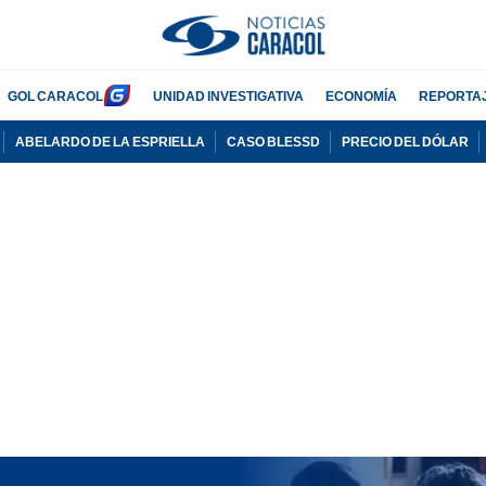
GOL CARACOL
UNIDAD INVESTIGATIVA
ECONOMÍA
REPORTA
ABELARDO DE LA ESPRIELLA
CASO BLESSD
PRECIO DEL DÓLAR
PUBLICIDAD