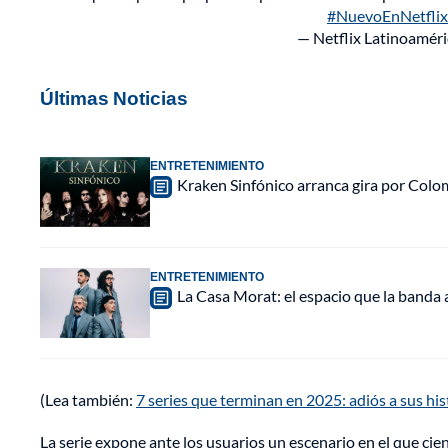
#NuevoEnNetflix
— Netflix Latinoamér
Últimas Noticias
ENTRETENIMIENTO
Kraken Sinfónico arranca gira por Colo
ENTRETENIMIENTO
La Casa Morat: el espacio que la banda
(Lea también:
7 series que terminan en 2025: adiós a sus hi
La serie expone ante los usuarios un escenario en el que ci