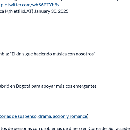
pic.twitter.com/wh56PTYh9x
ica (@NetflixLAT)
January 30, 2025
mbia: "Elkin sigue haciendo música con nosotros"
 abrió en Bogotá para apoyar músicos emergentes
storias de suspenso, drama, acción y romance
)
entos de personas con problemas de dinero en Corea del Sur accede