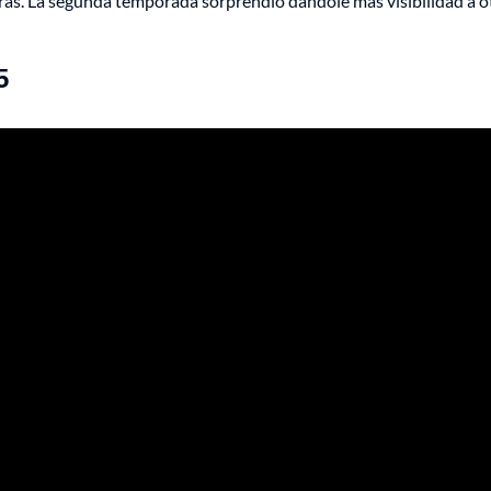
trás. La segunda temporada sorprendió dándole más visibilidad a o
5