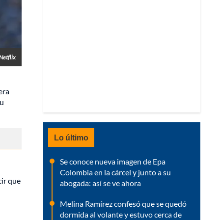
Netflix
era
su
Lo último
Se conoce nueva imagen de Epa
Colombia en la cárcel y junto a su
cir que
abogada: así se ve ahora
Melina Ramírez confesó que se quedó
dormida al volante y estuvo cerca de