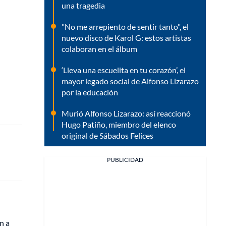
una tragedia
"No me arrepiento de sentir tanto", el
nuevo disco de Karol G: estos artistas
colaboran en el álbum
‘Lleva una escuelita en tu corazón’, el
mayor legado social de Alfonso Lizarazo
por la educación
Murió Alfonso Lizarazo: así reaccionó
Hugo Patiño, miembro del elenco
original de Sábados Felices
PUBLICIDAD
n a