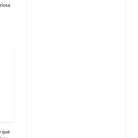
riosa
e que