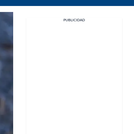
PUBLICIDAD
Facebook
X
Whatsapp
Copiar enlace
Telegram
LinkedIn