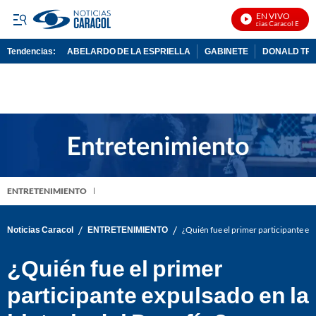
EN VIVO
Noticias Caracol En Vivo
Tendencias:
ABELARDO DE LA ESPRIELLA
GABINETE
DONALD TR
PUBLICIDAD
ENTRETENIMIENTO
/
/
Noticias Caracol
ENTRETENIMIENTO
¿Quién fue el primer participante exp
¿Quién fue el primer
participante expulsado en la