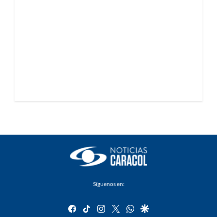
Síguenos en:
facebook
tiktok
instagram
twitter
whatsapp
google