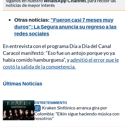
Síganos en nuestro
WhatsApp Channel
, para recibir las
noticias de mayor interés
Otras noticias:
"Fueron casi 7 meses muy
duros": La Segura anuncia su regreso a las
redes sociales
En entrevista con el programa Día a Día del Canal
Caracol manifestó: “Eso fue un antojo porque yo ya
había comido hamburguesa”, y
admitió el error que le
costó la salida de la competencia.
Últimas Noticias
ENTRETENIMIENTO
Kraken Sinfónico arranca gira por
Colombia: "Elkin sigue haciendo música con
nosotros"