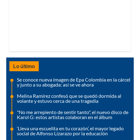
Lo último
Se conoce nueva imagen de Epa Colombia en la cárcel
y junto a su abogada: así se ve ahora
Melina Ramírez confesó que se quedó dormida al
volante y estuvo cerca de una tragedia
"No me arrepiento de sentir tanto", el nuevo disco de
Karol G: estos artistas colaboran en el álbum
‘Lleva una escuelita en tu corazón’, el mayor legado
social de Alfonso Lizarazo por la educación