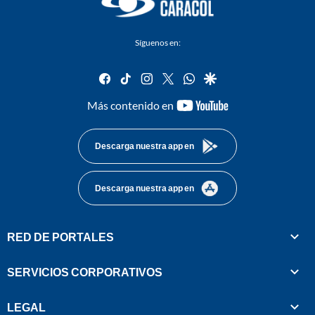
Síguenos en:
facebook
tiktok
instagram
twitter
whatsapp
google
youtube-
Más contenido en
footer
Descarga nuestra app en
Descarga nuestra app en
RED DE PORTALES
SERVICIOS CORPORATIVOS
LEGAL