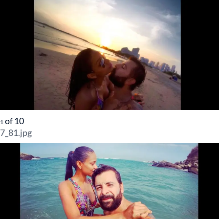
of
10
1
7_81.jpg