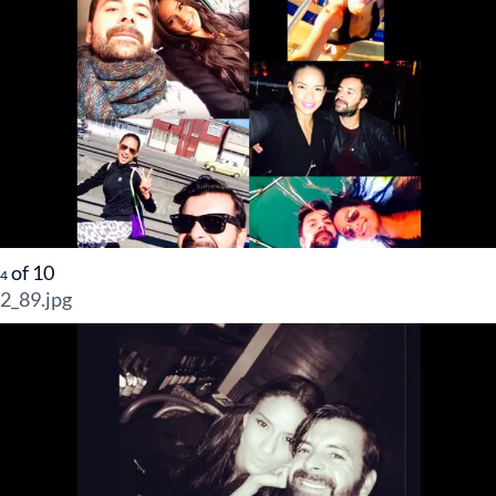
of
10
4
2_89.jpg