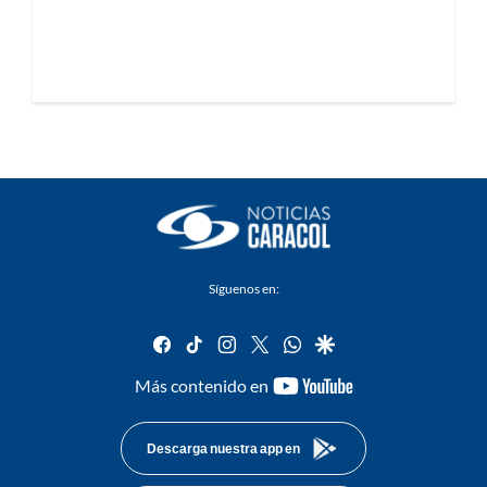
Síguenos en:
facebook
tiktok
instagram
twitter
whatsapp
google
youtube-
Más contenido en
footer
Descarga nuestra app en