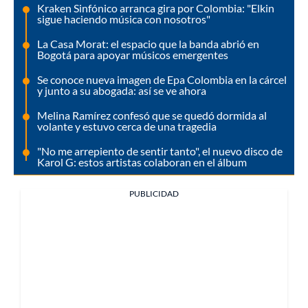
Kraken Sinfónico arranca gira por Colombia: "Elkin
sigue haciendo música con nosotros"
La Casa Morat: el espacio que la banda abrió en
Bogotá para apoyar músicos emergentes
Se conoce nueva imagen de Epa Colombia en la cárcel
y junto a su abogada: así se ve ahora
Melina Ramírez confesó que se quedó dormida al
volante y estuvo cerca de una tragedia
"No me arrepiento de sentir tanto", el nuevo disco de
Karol G: estos artistas colaboran en el álbum
PUBLICIDAD