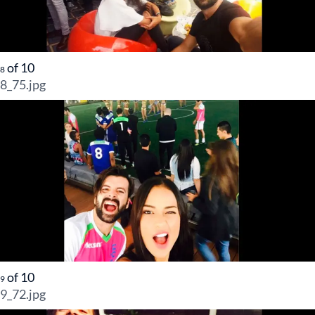
of
10
8
8_75.jpg
of
10
9
9_72.jpg