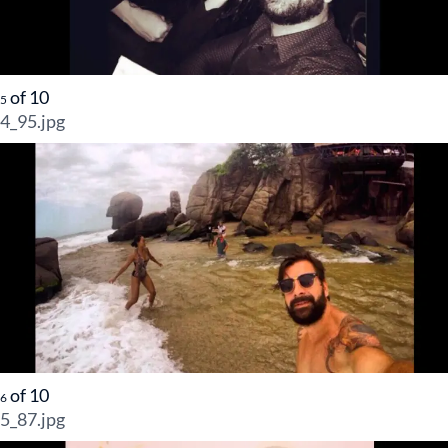
of
10
5
4_95.jpg
of
10
6
5_87.jpg