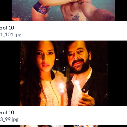
of
10
2
1_101.jpg
of
10
3
3_99.jpg