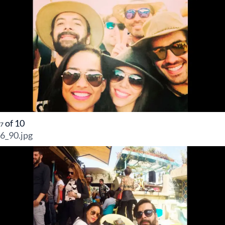
of
10
7
6_90.jpg