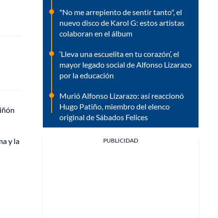
"No me arrepiento de sentir tanto", el
nuevo disco de Karol G: estos artistas
colaboran en el álbum
‘Lleva una escuelita en tu corazón’, el
mayor legado social de Alfonso Lizarazo
por la educación
Murió Alfonso Lizarazo: así reaccionó
Hugo Patiño, miembro del elenco
riñón
original de Sábados Felices
a y la
PUBLICIDAD