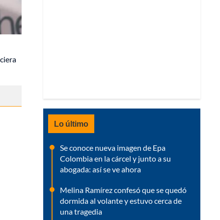
iciera
Lo último
Se conoce nueva imagen de Epa
Colombia en la cárcel y junto a su
abogada: así se ve ahora
Melina Ramírez confesó que se quedó
dormida al volante y estuvo cerca de
una tragedia