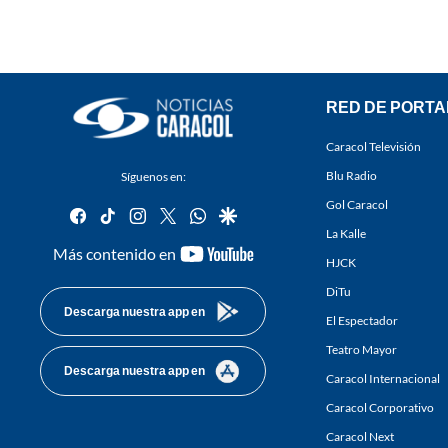
RED DE PORTA
Caracol Televisión
Blu Radio
Síguenos en:
Gol Caracol
facebook
tiktok
instagram
twitter
whatsapp
google
La Kalle
youtube-
Más contenido en
HJCK
footer
DiTu
Descarga nuestra app en
El Espectador
Teatro Mayor
Descarga nuestra app en
Caracol Internacional
Caracol Corporativo
Caracol Next