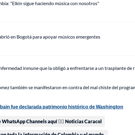
mbia: "Elkin sigue haciendo música con nosotros"
 abrió en Bogotá para apoyar músicos emergentes
enfermedad inmune que la obligó a enfrentarse a un trasplante de 
mez también se manifestaron en contra del mal chiste del program
obain fue declarada patrimonio histórico de Washington
e WhatsApp Channels aquí 👉🏻 Noticias Caracol
 con toda la información de Colombia y el mundo.