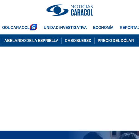
GOL CARACOL
UNIDAD INVESTIGATIVA
ECONOMÍA
REPORTA
ABELARDO DE LA ESPRIELLA
CASO BLESSD
PRECIO DEL DÓLAR
PUBLICIDAD