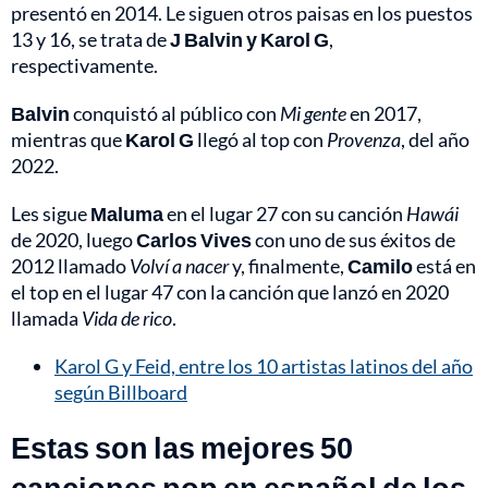
presentó en 2014. Le siguen otros paisas en los puestos
13 y 16, se trata de
J Balvin y Karol G
,
respectivamente.
Balvin
conquistó al público con
Mi gente
en 2017,
mientras que
Karol G
llegó al top con
Provenza
, del año
2022.
Les sigue
Maluma
en el lugar 27 con su canción
Hawái
de 2020, luego
Carlos Vives
con uno de sus éxitos de
2012 llamado
Volví a nacer
y, finalmente,
Camilo
está en
el top en el lugar 47 con la canción que lanzó en 2020
llamada
Vida de rico
.
Karol G y Feid, entre los 10 artistas latinos del año
según Billboard
Estas son las mejores 50
canciones pop en español de los