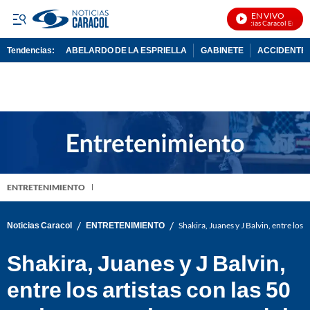
EN VIVO
Noticias Caracol En Vivo
Tendencias:
ABELARDO DE LA ESPRIELLA
GABINETE
ACCIDENTE 
PUBLICIDAD
ENTRETENIMIENTO
/
/
Noticias Caracol
ENTRETENIMIENTO
Shakira, Juanes y J Balvin, entre los
Shakira, Juanes y J Balvin,
entre los artistas con las 50