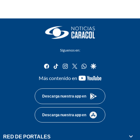
Síguenos en:
facebook
tiktok
instagram
twitter
whatsapp
google
youtube-
Más contenido en
footer
Descarga nuestra app en
Descarga nuestra app en
RED DE PORTALES