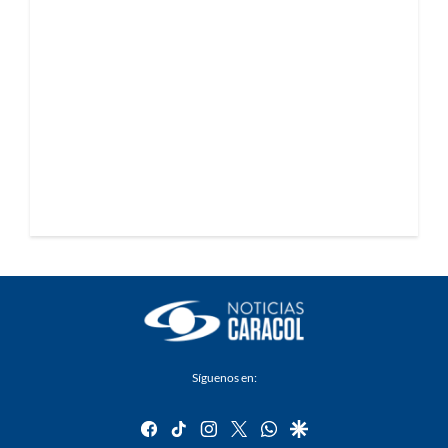
Síguenos en:
facebook
tiktok
instagram
twitter
whatsapp
google