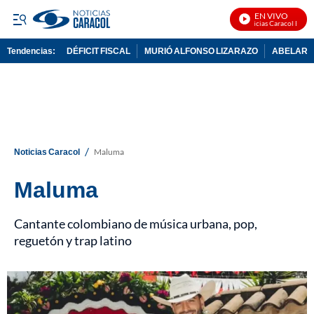
EN VIVO
Noticias Caracol En Vivo
Tendencias:
DÉFICIT FISCAL
MURIÓ ALFONSO LIZARAZO
ABELARDO
PUBLICIDAD
/
Noticias Caracol
Maluma
Maluma
Cantante colombiano de música urbana, pop,
reguetón y trap latino