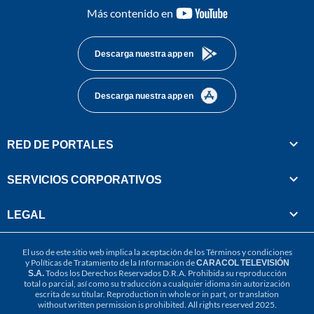
youtube-
Más contenido en
footer
Descarga nuestra app en
Descarga nuestra app en
RED DE PORTALES
SERVICIOS CORPORATIVOS
LEGAL
El uso de este sitio web implica la aceptación de los
Términos y condiciones
y
Políticas de Tratamiento de la Información
de
CARACOL TELEVISIÓN
S.A.
Todos los Derechos Reservados D.R.A. Prohibida su reproducción
total o parcial, así como su traducción a cualquier idioma sin autorización
escrita de su titular. Reproduction in whole or in part, or translation
without written permission is prohibited. All rights reserved 2025.