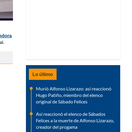
ndora
al.
Lo último
Murió Alfonso Lizarazo: así reaccionó
Hugo Patiño, miembro del elenco
original de Sábado Felices
Así reaccionó el elenco de Sábados
Felices a la muerte de Alfonso Lizarazo,
creador del progama