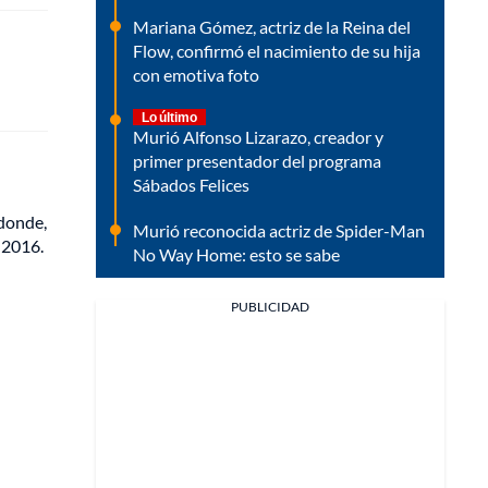
Mariana Gómez, actriz de la Reina del
Flow, confirmó el nacimiento de su hija
con emotiva foto
Lo último
Murió Alfonso Lizarazo, creador y
primer presentador del programa
Sábados Felices
 donde,
Murió reconocida actriz de Spider-Man
 2016.
No Way Home: esto se sabe
PUBLICIDAD