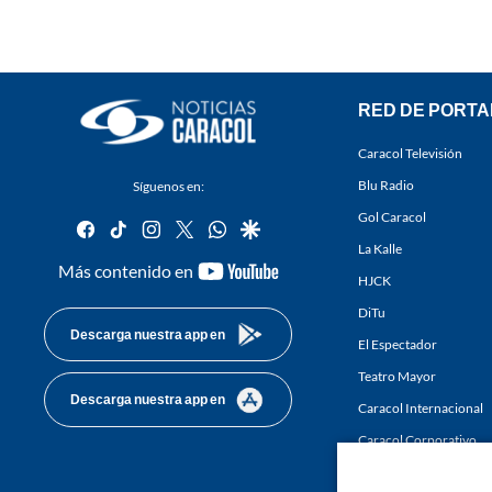
RED DE PORTA
Caracol Televisión
Blu Radio
Síguenos en:
Gol Caracol
facebook
tiktok
instagram
twitter
whatsapp
google
La Kalle
youtube-
Más contenido en
HJCK
footer
DiTu
Descarga nuestra app en
El Espectador
Teatro Mayor
Descarga nuestra app en
Caracol Internacional
Caracol Corporativo
Caracol Next