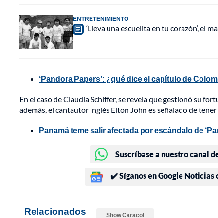
ENTRETENIMIENTO
‘Lleva una escuelita en tu corazón’, el 
‘Pandora Papers’: ¿qué dice el capítulo de Colo
En el caso de Claudia Schiffer, se revela que gestionó su fort
además, el cantautor inglés Elton John es señalado de ten
Panamá teme salir afectada por escándalo de ‘Pa
Suscríbase a nuestro canal d
✔️ Síganos en Google Noticias
Relacionados
Show Caracol