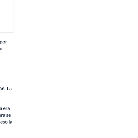
 por
or
as.
La
a era
era se
eso la