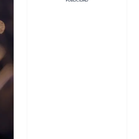
PUBLICIDAD
Facebook
X
Whatsapp
Copiar enlace
Telegram
LinkedIn