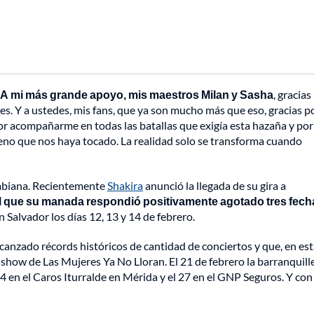
A mi más grande apoyo, mis maestros Milan y Sasha
, gracias
s. Y a ustedes, mis fans, que ya son mucho más que eso, gracias p
or acompañarme en todas las batallas que exigía esta hazaña y por
rreno que nos haya tocado. La realidad solo se transforma cuando
ombiana. Recientemente
Shakira
anunció la llegada de su gira a
el que su manada respondió positivamente agotado tres fech
Salvador los días 12, 13 y 14 de febrero.
canzado récords históricos de cantidad de conciertos y que, en est
el show de Las Mujeres Ya No Lloran. El 21 de febrero la barranquill
4 en el Caros Iturralde en Mérida y el 27 en el GNP Seguros. Y con 