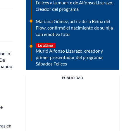
Felices a la muerte de Alfonso Lizarazo,
creador del programa
Mariana Gómez, actriz de la Reina del
Flow, confirmó el nacimiento de su hija
con emotiva foto
Lo último
Murió Alfonso Lizarazo, creador y
con lo
primer presentador del programa
 De
Sábados Felices
 cuando
PUBLICIDAD
de
ras en