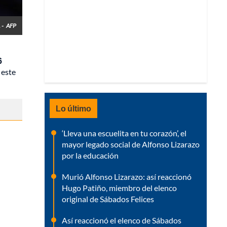
 -
AFP
6
 este
Lo último
‘Lleva una escuelita en tu corazón’, el
mayor legado social de Alfonso Lizarazo
por la educación
Murió Alfonso Lizarazo: así reaccionó
Hugo Patiño, miembro del elenco
original de Sábados Felices
Así reaccionó el elenco de Sábados