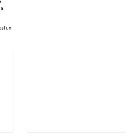
e
 a
asi un