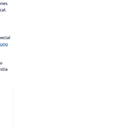
ones
cal.
pecial
 uno
su
stía