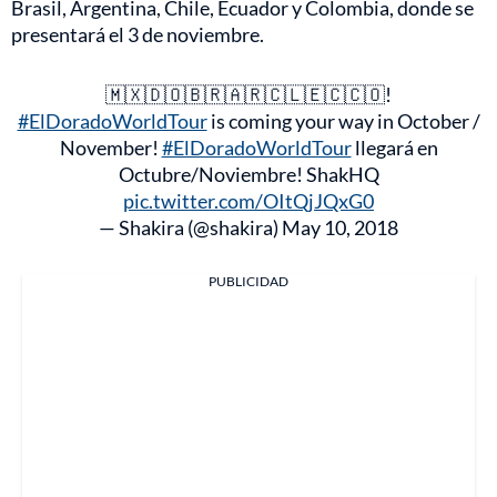
Brasil, Argentina, Chile, Ecuador y Colombia, donde se
presentará el 3 de noviembre.
🇲🇽🇩🇴🇧🇷🇦🇷🇨🇱🇪🇨🇨🇴!
#ElDoradoWorldTour
is coming your way in October /
November!
#ElDoradoWorldTour
llegará en
Octubre/Noviembre! ShakHQ
pic.twitter.com/OItQjJQxG0
— Shakira (@shakira)
May 10, 2018
PUBLICIDAD