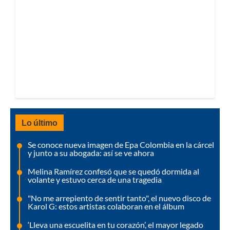
Lo último
Se conoce nueva imagen de Epa Colombia en la cárcel
y junto a su abogada: así se ve ahora
Melina Ramírez confesó que se quedó dormida al
volante y estuvo cerca de una tragedia
"No me arrepiento de sentir tanto", el nuevo disco de
Karol G: estos artistas colaboran en el álbum
‘Lleva una escuelita en tu corazón’, el mayor legado