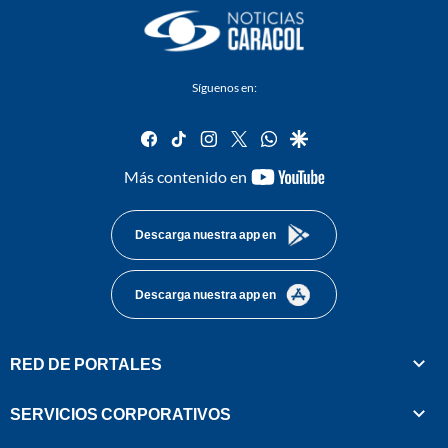
Síguenos en:
facebook
tiktok
instagram
twitter
whatsapp
google
youtube-
Más contenido en
footer
Descarga nuestra app en
Descarga nuestra app en
RED DE PORTALES
SERVICIOS CORPORATIVOS