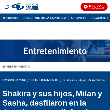
EN VIVO
Noticias Caracol En Vivo
Tendencias:
ABELARDO DE LA ESPRIELLA
GABINETE
ACCIDENTE 
PUBLICIDAD
ENTRETENIMIENTO
/
/
Noticias Caracol
ENTRETENIMIENTO
Shakira y sus hijos, Milan y Sasha, de
Shakira y sus hijos, Milan y
Sasha, desfilaron en la