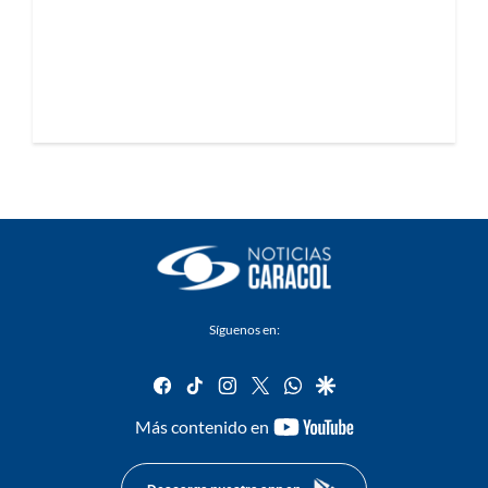
Síguenos en:
facebook
tiktok
instagram
twitter
whatsapp
google
youtube-
Más contenido en
footer