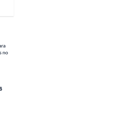
ara
s no
6