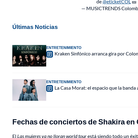
de
@eticketCOL
🎫
— MUSICTRENDS Colombia
Últimas Noticias
ENTRETENIMIENTO
Kraken Sinfónico arranca gira por Colo
ENTRETENIMIENTO
La Casa Morat: el espacio que la banda
Fechas de conciertos de Shakira en
El
Las mujeres ya no lloran world tour
está siendo todo un éxit