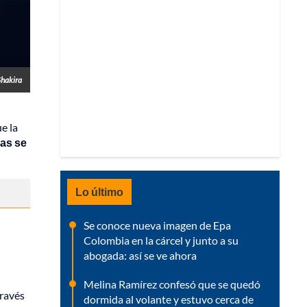
Shakira
e la
das se
Lo último
Se conoce nueva imagen de Epa
Colombia en la cárcel y junto a su
abogada: así se ve ahora
Melina Ramírez confesó que se quedó
través
dormida al volante y estuvo cerca de