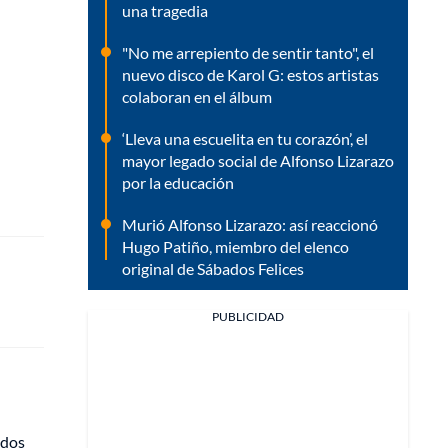
una tragedia
"No me arrepiento de sentir tanto", el
nuevo disco de Karol G: estos artistas
colaboran en el álbum
‘Lleva una escuelita en tu corazón’, el
mayor legado social de Alfonso Lizarazo
por la educación
Murió Alfonso Lizarazo: así reaccionó
Hugo Patiño, miembro del elenco
original de Sábados Felices
PUBLICIDAD
ados