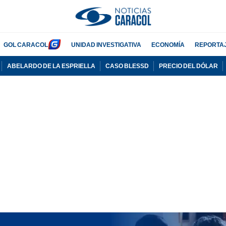
GOL CARACOL
UNIDAD INVESTIGATIVA
ECONOMÍA
REPORTA
ABELARDO DE LA ESPRIELLA
CASO BLESSD
PRECIO DEL DÓLAR
PUBLICIDAD