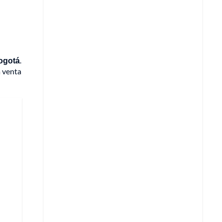
ogotá
.
a venta