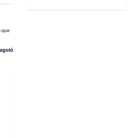
n que
 agotó