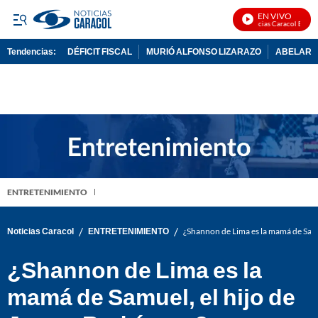
EN VIVO
Noticias Caracol En Vivo
Tendencias:
DÉFICIT FISCAL
MURIÓ ALFONSO LIZARAZO
ABELARDO
PUBLICIDAD
ENTRETENIMIENTO
/
/
Noticias Caracol
ENTRETENIMIENTO
¿Shannon de Lima es la mamá de Samu
¿Shannon de Lima es la
mamá de Samuel, el hijo de