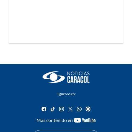
Síguenos en:
facebook
tiktok
instagram
twitter
whatsapp
google
youtube-
Más contenido en
footer