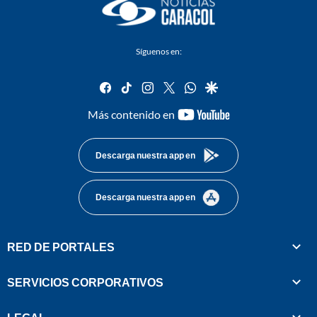
Síguenos en:
facebook
tiktok
instagram
twitter
whatsapp
google
youtube-
Más contenido en
footer
Descarga nuestra app en
Descarga nuestra app en
RED DE PORTALES
SERVICIOS CORPORATIVOS