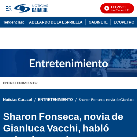
EN VIVO
Noticias Caracol En Vivo
Tendencias:
ABELARDO DE LA ESPRIELLA
GABINETE
ECOPETROL
PUBLICIDAD
ENTRETENIMIENTO
/
/
Noticias Caracol
ENTRETENIMIENTO
Sharon Fonseca, novia de Gianluca V
Sharon Fonseca, novia de
Gianluca Vacchi, habló