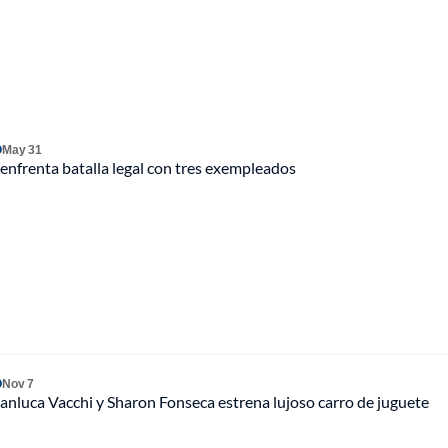
O
May 31
enfrenta batalla legal con tres exempleados
O
Nov 7
ianluca Vacchi y Sharon Fonseca estrena lujoso carro de juguete