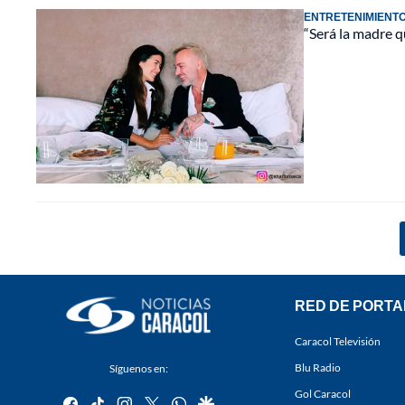
ENTRETENIMIENT
“Será la madre 
RED DE PORTA
Caracol Televisión
Blu Radio
Síguenos en:
Gol Caracol
facebook
tiktok
instagram
twitter
whatsapp
google