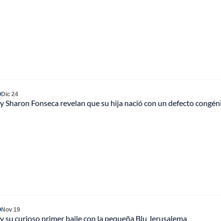
O
Dic 24
y Sharon Fonseca revelan que su hija nació con un defecto congén
O
Nov 19
y su curioso primer baile con la pequeña Blu Jerusalema