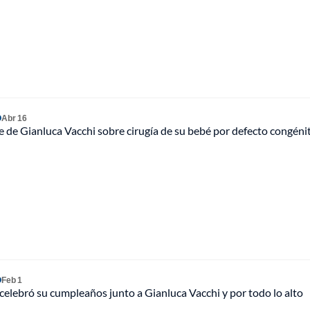
O
Abr 16
 de Gianluca Vacchi sobre cirugía de su bebé por defecto congéni
O
Feb 1
elebró su cumpleaños junto a Gianluca Vacchi y por todo lo alto