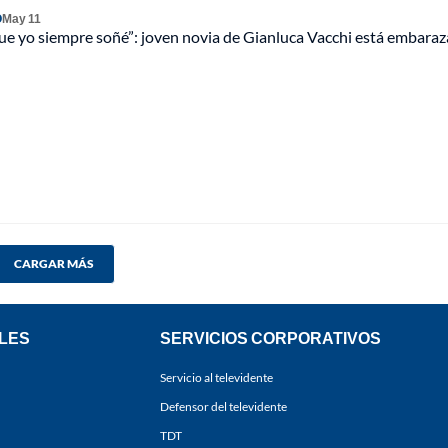
O
May 11
que yo siempre soñé”: joven novia de Gianluca Vacchi está embara
CARGAR MÁS
LES
SERVICIOS CORPORATIVOS
Servicio al televidente
Defensor del televidente
TDT