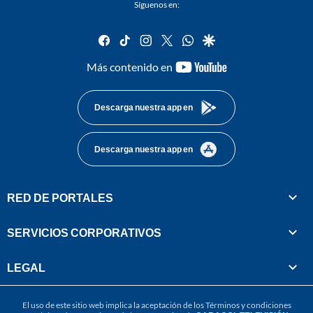
Síguenos en:
facebook
tiktok
instagram
twitter
whatsapp
google
youtube-
Más contenido en
footer
Descarga nuestra app en
Descarga nuestra app en
RED DE PORTALES
SERVICIOS CORPORATIVOS
LEGAL
El uso de este sitio web implica la aceptación de los
Términos y condiciones