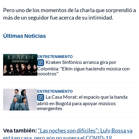
Pero uno de los momentos de la charla que sorprendió a
más de un seguidor fue acerca de su intimidad.
Últimas Noticias
ENTRETENIMIENTO
Kraken Sinfónico arranca gira por
Colombia: "Elkin sigue haciendo música con
nosotros"
ENTRETENIMIENTO
La Casa Morat: el espacio que la banda
abrió en Bogotá para apoyar músicos
emergentes
Vea también:
“Las noches son difíciles”: Luly Bossa ya
está en casa, pero aún no supera el COVID-19