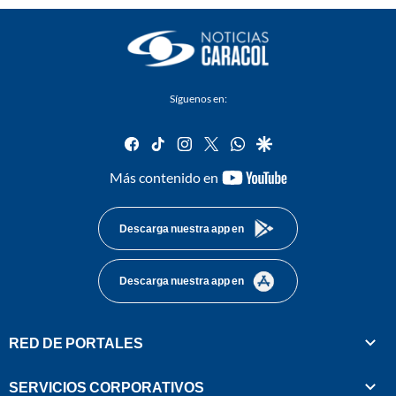
Síguenos en:
facebook
tiktok
instagram
twitter
whatsapp
google
youtube-
Más contenido en
footer
Descarga nuestra app en
Descarga nuestra app en
RED DE PORTALES
SERVICIOS CORPORATIVOS