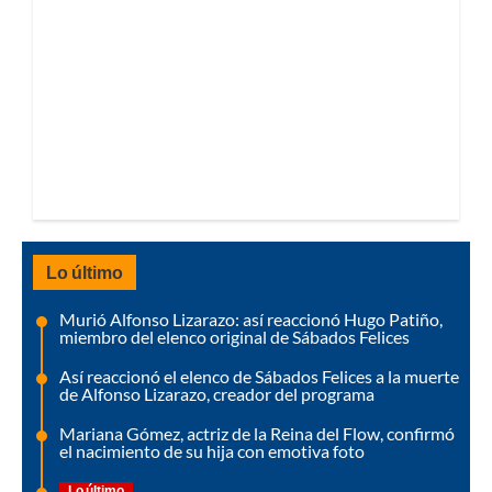
Lo último
Murió Alfonso Lizarazo: así reaccionó Hugo Patiño,
miembro del elenco original de Sábados Felices
Así reaccionó el elenco de Sábados Felices a la muerte
de Alfonso Lizarazo, creador del programa
Mariana Gómez, actriz de la Reina del Flow, confirmó
el nacimiento de su hija con emotiva foto
Lo último