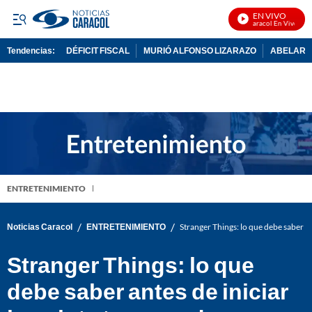
EN VIVO
Noticias Caracol En Vivo
Tendencias:
DÉFICIT FISCAL
MURIÓ ALFONSO LIZARAZO
ABELARDO
PUBLICIDAD
ENTRETENIMIENTO
/
/
Noticias Caracol
ENTRETENIMIENTO
Stranger Things: lo que debe saber a
Stranger Things: lo que
debe saber antes de iniciar