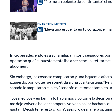
"No me arrepiento de sentir tanto", el n
ENTRETENIMIENTO
‘Lleva una escuelita en tu corazón’, el 
Inició agradeciéndoles a su familia, amigos y seguidores po
operación que “supuestamente iba a ser sencilla: retirarm
abdomen”.
Sin embargo, las cosas se complicaron y una isquemia afectó l
izquierdo, por lo que fue sometida a una cuarta cirugía. “Pero
sábado le amputarán el pie y “tendrán que tomar también un
“Los médicos y en familia lo hablamos y yo tomé la decisión 
me deje volver a bailar champeta, volver a bailar bachata, qu
gustan. Decidí tener esta cirugía”, aseguró de manera optimi