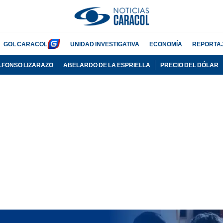
GOL CARACOL
UNIDAD INVESTIGATIVA
ECONOMÍA
REPORTA
LFONSO LIZARAZO
ABELARDO DE LA ESPRIELLA
PRECIO DEL DÓLAR
PUBLICIDAD