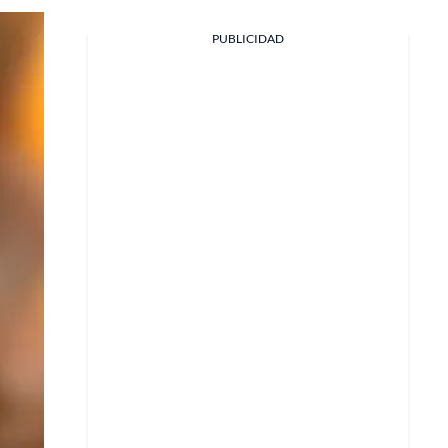
PUBLICIDAD
Facebook
X
Whatsapp
Copiar enlace
Telegram
LinkedIn