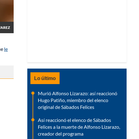
VAREZ
ue
le
Lo último
Murió Alfonso Lizarazo: así reaccionó
Hugo Patiño, miembro del elenco
original de Sábados Felices
Así reaccionó el elenco de Sábados
Felices a la muerte de Alfonso Lizarazo,
creador del programa