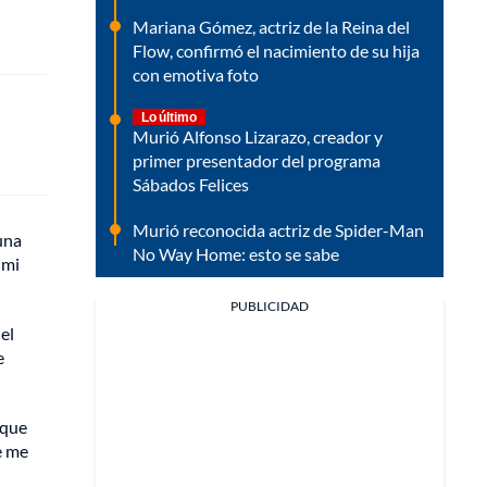
Mariana Gómez, actriz de la Reina del
Flow, confirmó el nacimiento de su hija
con emotiva foto
Lo último
Murió Alfonso Lizarazo, creador y
primer presentador del programa
Sábados Felices
Murió reconocida actriz de Spider-Man
una
No Way Home: esto se sabe
 mi
PUBLICIDAD
el
e
 que
e me