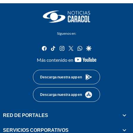
Síguenos en:
facebook
tiktok
instagram
twitter
whatsapp
google
youtube-
Más contenido en
footer
Descarga nuestra app en
Descarga nuestra app en
RED DE PORTALES
SERVICIOS CORPORATIVOS