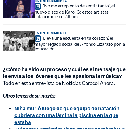
ENTRETENIMIENTO
"No me arrepiento de sentir tanto", el
nuevo disco de Karol G: estos artistas
colaboran en el álbum
ENTRETENIMIENTO
‘Lleva una escuelita en tu corazón’, el
mayor legado social de Alfonso Lizarazo por la
educación
¿Cómo ha sido su proceso y cuál es el mensaje que
le envía a los jóvenes que les apasiona la música?
Todo en esta entrevista de Noticias Caracol Ahora.
Otros temas de su interés:
Niña murió luego de que equipo de natación
cubriera con una lámina la piscina en la que
estaba
¿Vicente Fernández tiene muerte cerebral? La