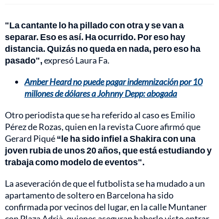
"La cantante lo ha pillado con otra y se van a
separar. Eso es así. Ha ocurrido. Por eso hay
distancia. Quizás no queda en nada, pero eso ha
pasado",
expresó Laura Fa.
Amber Heard no puede pagar indemnización por 10
millones de dólares a Johnny Depp: abogada
Otro periodista que se ha referido al caso es Emilio
Pérez de Rozas, quien en la revista Cuore afirmó que
Gerard Piqué
“le ha sido infiel a Shakira con una
joven rubia de unos 20 años, que está estudiando y
trabaja como modelo de eventos".
La aseveración de que el futbolista se ha mudado a un
apartamento de soltero en Barcelona ha sido
confirmada por vecinos del lugar, en la calle Muntaner
con Plaza Adrià, quienes aseguran haberlo visto entrar