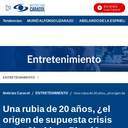
EN VIVO
Noticias Caracol En Viv
Tendencias:
MURIÓ ALFONSO LIZARAZO
ABELARDO DE LA ESPRIELL
PUBLICIDAD
ENTRETENIMIENTO
/
/
Noticias Caracol
ENTRETENIMIENTO
Una rubia de 20 años, ¿el origen de s
Una rubia de 20 años, ¿el
origen de supuesta crisis