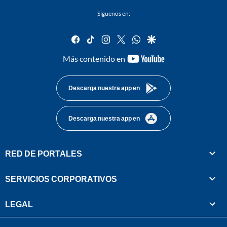
Síguenos en:
facebook
tiktok
instagram
twitter
whatsapp
google
youtube-
Más contenido en
footer
Descarga nuestra app en
Descarga nuestra app en
RED DE PORTALES
SERVICIOS CORPORATIVOS
LEGAL