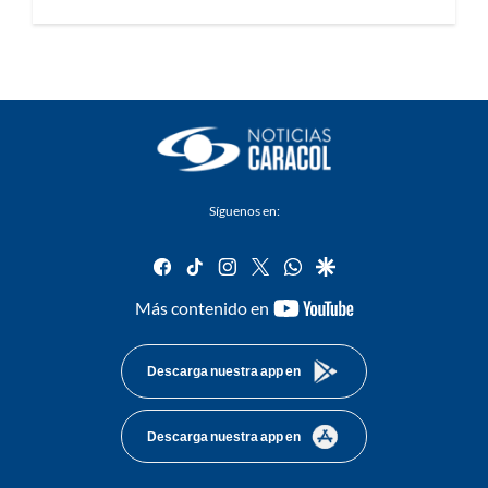
Síguenos en:
facebook
tiktok
instagram
twitter
whatsapp
google
youtube-
Más contenido en
footer
Descarga nuestra app en
Descarga nuestra app en