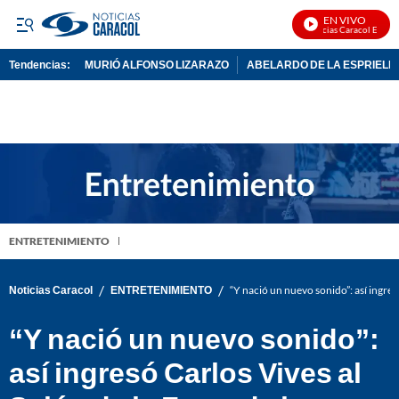
EN VIVO
Noticias Caracol En Vivo
Tendencias:
MURIÓ ALFONSO LIZARAZO
ABELARDO DE LA ESPRIELL
PUBLICIDAD
ENTRETENIMIENTO
/
/
Noticias Caracol
ENTRETENIMIENTO
“Y nació un nuevo sonido”: así ingres
“Y nació un nuevo sonido”:
así ingresó Carlos Vives al