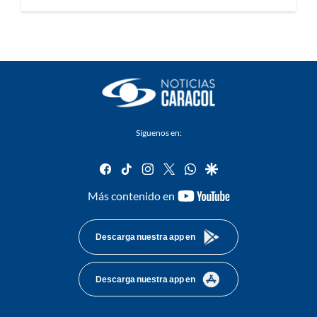
Síguenos en:
facebook
tiktok
instagram
twitter
whatsapp
google
youtube-
Más contenido en
footer
Descarga nuestra app en
Descarga nuestra app en