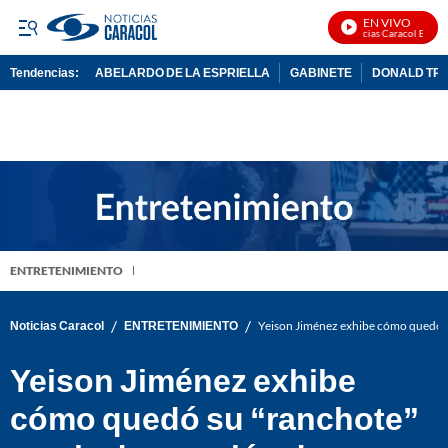
EN VIVO
Noticias Caracol En Vivo
Tendencias:
ABELARDO DE LA ESPRIELLA
GABINETE
DONALD TR
PUBLICIDAD
ENTRETENIMIENTO
/
/
Noticias Caracol
ENTRETENIMIENTO
Yeison Jiménez exhibe cómo quedó s
Yeison Jiménez exhibe
cómo quedó su “ranchote”