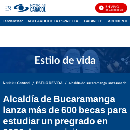
EN VIVO
Noticias Caracol En Vivo
Tendencias:
ABELARDO DE LA ESPRIELLA
GABINETE
ACCIDENTE 
PUBLICIDAD
/
/
Noticias Caracol
ESTILO DE VIDA
Alcaldía de Bucaramanga lanza más de 60
Alcaldía de Bucaramanga
lanza más de 600 becas para
estudiar un pregrado en