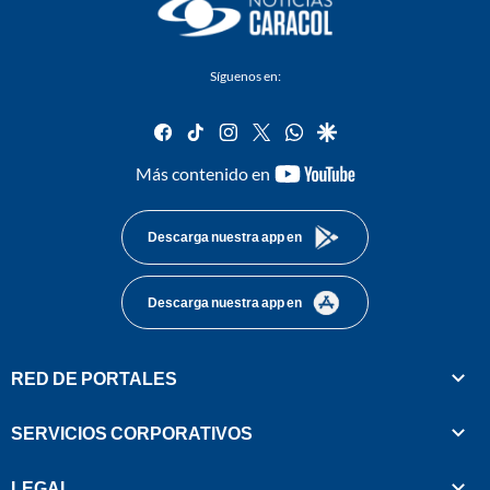
Síguenos en:
facebook
tiktok
instagram
twitter
whatsapp
google
youtube-
Más contenido en
footer
Descarga nuestra app en
Descarga nuestra app en
RED DE PORTALES
SERVICIOS CORPORATIVOS
LEGAL