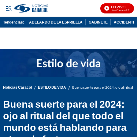
EN VIVO
Noticias Caracol En Vivo
Tendencias:
ABELARDO DE LA ESPRIELLA
GABINETE
ACCIDENTE 
PUBLICIDAD
/
/
Noticias Caracol
ESTILO DE VIDA
Buena suerte para el 2024: ojo al ritual 
Buena suerte para el 2024:
ojo al ritual del que todo el
mundo está hablando para