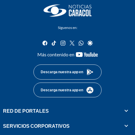
Síguenos en:
facebook
tiktok
instagram
twitter
whatsapp
google
youtube-
Más contenido en
footer
Descarga nuestra app en
Descarga nuestra app en
RED DE PORTALES
SERVICIOS CORPORATIVOS