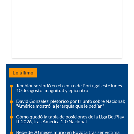
Lo último
Temblor se sintió en el centro de Portugal este lunes
10 de agosto: magnitud y epicentro
David González, pletórico por triunfo sobre Nacional;
"América mostró la jerarquía que le pedían"
Cómo quedó la tabla de posiciones de la Liga BetPlay
II-2026, tras América 1-0 Nacional
Bebé de 20 meses murió en Bogotá tras ser víctima