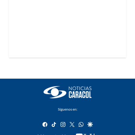
Síguenos en:
facebook
tiktok
instagram
twitter
whatsapp
google