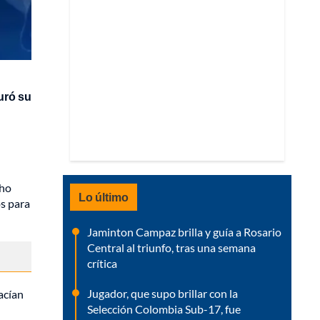
uró su
cho
Lo último
os para
Jaminton Campaz brilla y guía a Rosario
Central al triunfo, tras una semana
crítica
Jugador, que supo brillar con la
acían
Selección Colombia Sub-17, fue