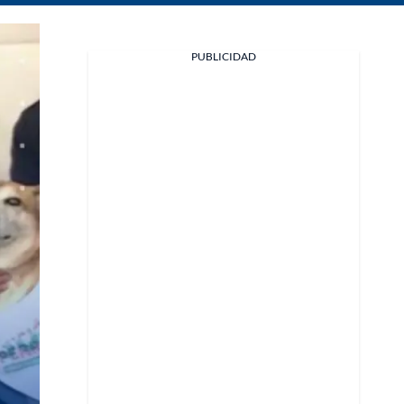
Facebook
PUBLICIDAD
X
Whatsapp
Copiar enlace
Telegram
LinkedIn