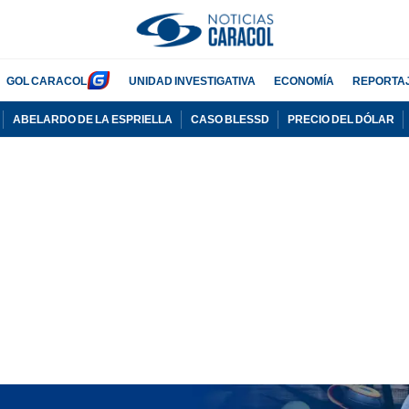
GOL CARACOL
UNIDAD INVESTIGATIVA
ECONOMÍA
REPORTA
ABELARDO DE LA ESPRIELLA
CASO BLESSD
PRECIO DEL DÓLAR
PUBLICIDAD