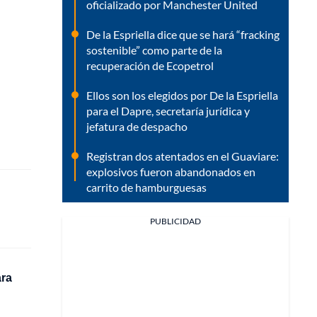
oficializado por Manchester United
De la Espriella dice que se hará “fracking
sostenible” como parte de la
recuperación de Ecopetrol
Ellos son los elegidos por De la Espriella
para el Dapre, secretaría jurídica y
jefatura de despacho
Registran dos atentados en el Guaviare:
explosivos fueron abandonados en
carrito de hamburguesas
PUBLICIDAD
ara