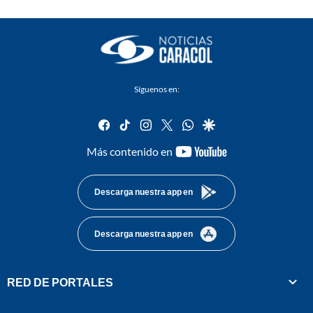
Síguenos en:
facebook
tiktok
instagram
twitter
whatsapp
google
youtube-
Más contenido en
footer
Descarga nuestra app en
Descarga nuestra app en
RED DE PORTALES