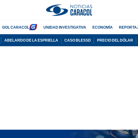
GOL CARACOL
UNIDAD INVESTIGATIVA
ECONOMÍA
REPORTA
ABELARDO DE LA ESPRIELLA
CASO BLESSD
PRECIO DEL DÓLAR
PUBLICIDAD