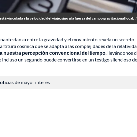
está vinculada a la velocidad del viaje, sino a la fuerza del campo gravitacional local.
inante danza entre la gravedad y el movimiento revela un secreto
artitura cósmica que se adapta a las complejidades de la relativid
fía nuestra percepción convencional del tiempo
, llevándonos 
e incluso un segundo puede convertirse en un testigo silencioso de
 noticias de mayor interés