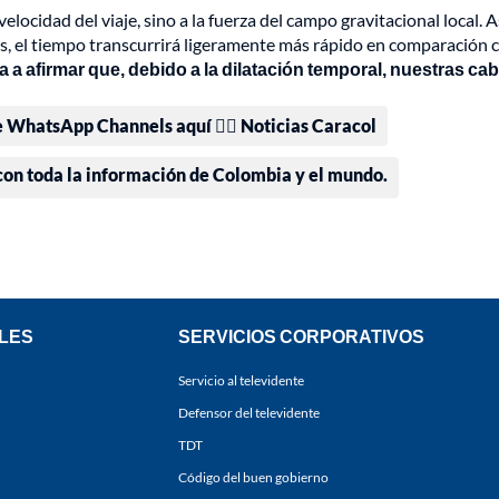
velocidad del viaje, sino a la fuerza del campo gravitacional local. A
os, el tiempo transcurrirá ligeramente más rápido en comparación c
a a afirmar que, debido a la dilatación temporal, nuestras ca
e WhatsApp Channels aquí 👉🏻 Noticias Caracol
 con toda la información de Colombia y el mundo.
LES
SERVICIOS CORPORATIVOS
Servicio al televidente
Defensor del televidente
TDT
Código del buen gobierno