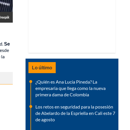
Freepik
ad.
Se
desde
 la
Lo último
¿Quién es Ana Lucía Pineda? La
empresaria que llega como la nueva
primera dama de Colombia
Los retos en seguridad para la posesión
de Abelardo de la Espriella en Cali este 7
de agosto