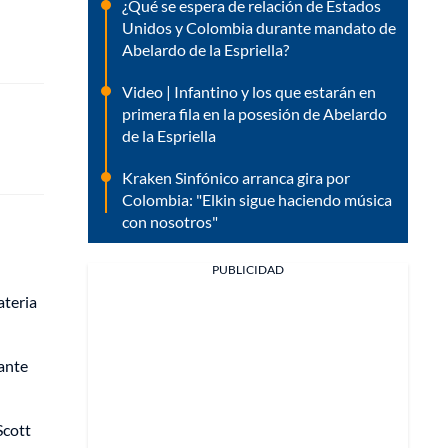
¿Qué se espera de relación de Estados
Unidos y Colombia durante mandato de
Abelardo de la Espriella?
Video | Infantino y los que estarán en
primera fila en la posesión de Abelardo
de la Espriella
Kraken Sinfónico arranca gira por
Colombia: "Elkin sigue haciendo música
con nosotros"
PUBLICIDAD
ateria
ante
Scott