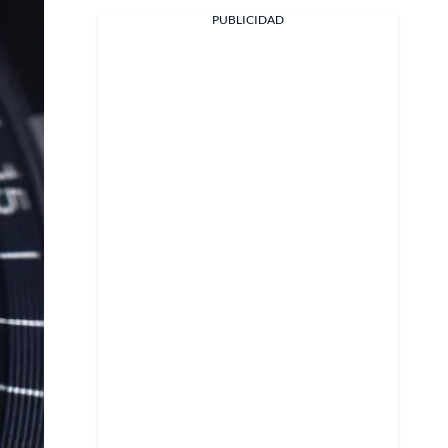
PUBLICIDAD
Facebook
X
Whatsapp
Copiar enlace
Telegram
LinkedIn