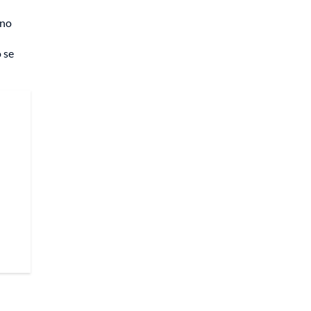
ino
o se