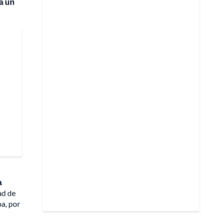
a un
a
ad de
a, por