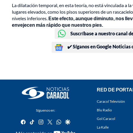
La dilatación temporal, en esta teoría, no está vinculada a la 
lugares elevados, como los pisos superiores de un rascaciel
niveles inferiores.
Este efecto, aunque diminuto, nos llev
envejecen más rápido que nuestros pies.
Suscríbase a nuestro canal d
✔️ Síganos en Google Noticias
RED DE PORTA
Caracol Televisión
Blu Radio
Síguenos en:
Gol Caracol
facebook
tiktok
instagram
twitter
whatsapp
google
La Kalle
youtube-