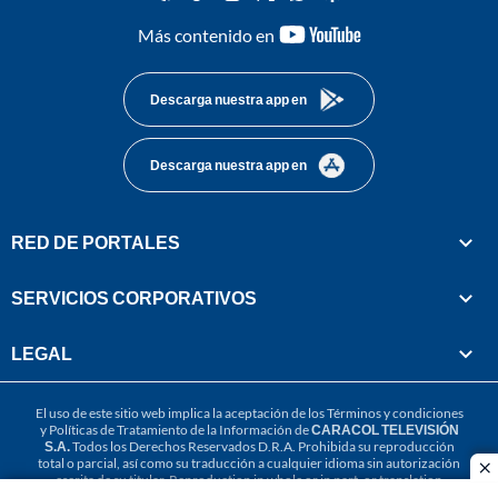
youtube-
Más contenido en
footer
Descarga nuestra app en
Descarga nuestra app en
RED DE PORTALES
SERVICIOS CORPORATIVOS
LEGAL
El uso de este sitio web implica la aceptación de los
Términos y condiciones
y
Políticas de Tratamiento de la Información
de
CARACOL TELEVISIÓN
S.A.
Todos los Derechos Reservados D.R.A. Prohibida su reproducción
total o parcial, así como su traducción a cualquier idioma sin autorización
cl
escrita de su titular. Reproduction in whole or in part, or translation
without written permission is prohibited. All rights reserved 2025.