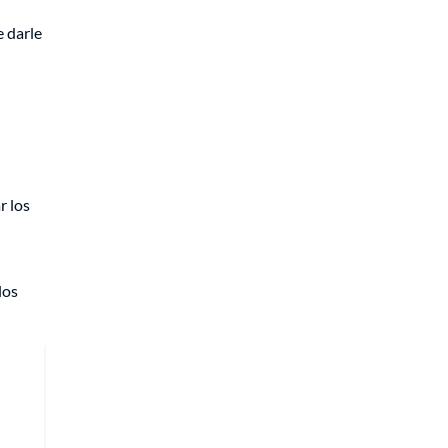
e darle
r los
los