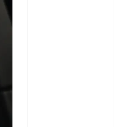
X
Whatsapp
Copiar enlace
Telegram
LinkedIn