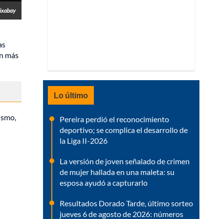
ixabay
as
ún más
Lo último
ismo,
Pereira perdió el reconocimiento
deportivo; se complica el desarrollo de
la Liga II-2026
La versión de joven señalado de crimen
de mujer hallada en una maleta: su
esposa ayudó a capturarlo
Resultados Dorado Tarde, último sorteo
jueves 6 de agosto de 2026: números