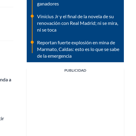
ganadores
Vinícius Jr y el final de la novela de su
renovación con Real Madrid; ni se mira,
ni se toca
Reportan fuerte explosión en mina de
Marmato, Caldas: esto es lo que se sabe
de la emergencia
PUBLICIDAD
enda a
ir