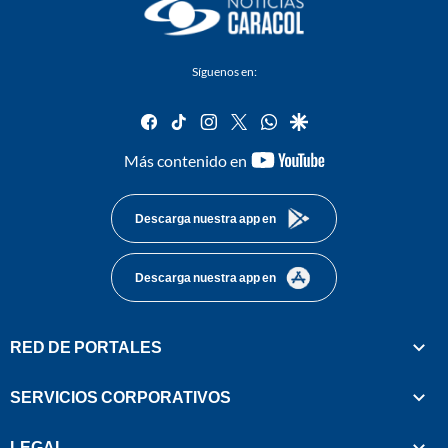
Síguenos en:
facebook
tiktok
instagram
twitter
whatsapp
google
youtube-
Más contenido en
footer
Descarga nuestra app en
Descarga nuestra app en
RED DE PORTALES
SERVICIOS CORPORATIVOS
LEGAL