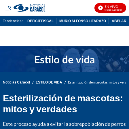
EN VIVO
Noticias Caracol En Vi
Tendencias:
DÉFICIT FISCAL
MURIÓ ALFONSO LIZARAZO
ABELARDO
PUBLICIDAD
/
/
Noticias Caracol
ESTILO DE VIDA
Esterilización de mascotas: mitos y verd
Esterilización de mascotas:
mitos y verdades
Este proceso ayuda a evitar la sobrepoblación de perros