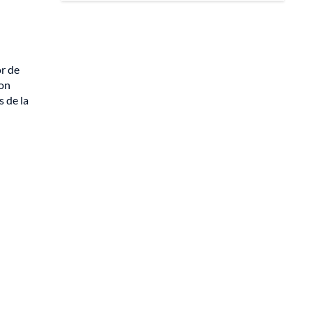
or de
con
s de la