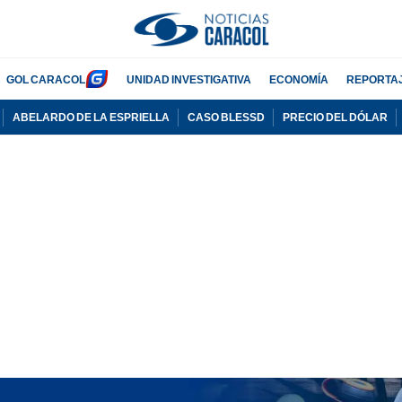
GOL CARACOL
UNIDAD INVESTIGATIVA
ECONOMÍA
REPORTA
ABELARDO DE LA ESPRIELLA
CASO BLESSD
PRECIO DEL DÓLAR
PUBLICIDAD