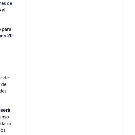
ones de
 al
o para
nes 20
desde
o de
ades
 será
canso
ndario
los