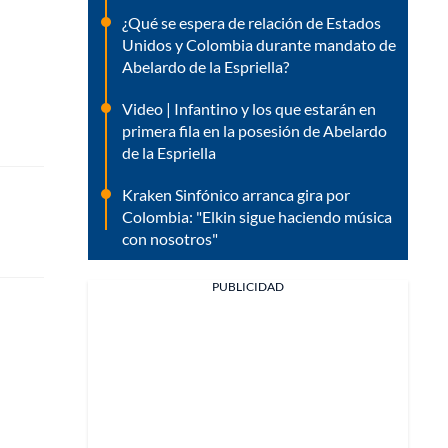
¿Qué se espera de relación de Estados
Unidos y Colombia durante mandato de
Abelardo de la Espriella?
Video | Infantino y los que estarán en
primera fila en la posesión de Abelardo
de la Espriella
Kraken Sinfónico arranca gira por
Colombia: "Elkin sigue haciendo música
con nosotros"
PUBLICIDAD