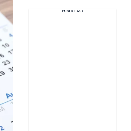
PUBLICIDAD
Facebook
X
Whatsapp
Copiar enlace
Telegram
LinkedIn