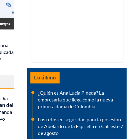
Images
 una
licada
y
Lo último
¿Quién es Ana Lucía Pineda? La
 Día
empresaria que llega como la nueva
en del
primera dama de Colombia
emanda
evo
Los retos en seguridad para la posesión
de Abelardo de la Espriella en Cali este 7
de agosto