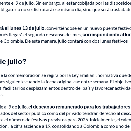
ente el 9 de julio. Sin embargo, al estar cobijada por las disposici
bligatorio no se disfrutará ese mismo día, sino que será trasladado
 el lunes 13 de julio,
convirtiéndose en un nuevo puente festiv
pués llegará el segundo descanso del mes,
correspondiente al lu
 Colombia. De esta manera, julio contará con dos lunes festivos
de julio?
e la conmemoración se regirá por la Ley Emiliani, normativa que 
nes siguiente cuando la fecha original cae entre semana. El objetiv
 facilitar los desplazamientos dentro del país y favorecer activid
s.
 al 9 de julio,
el descanso remunerado para los trabajadores
eados del sector público como del privado tendrán derecho al des
ca el número de festivos previstos para 2026. Inicialmente, el cale
ción, la cifra asciende a 19, consolidando a Colombia como uno de 