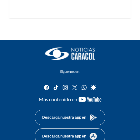
Síguenos en:
facebook
tiktok
instagram
twitter
whatsapp
google
youtube-
Más contenido en
footer
Descarga nuestra app en
Descarga nuestra app en