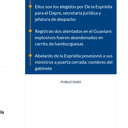
Ellos son los elegidos por De la Espriella
para el Dapre, secretaría jurídica y
jefatura de despacho
Registran dos atentados en el Guaviare:
explosivos fueron abandonados en
carrito de hamburguesas
Abelardo de la Espriella posesionó a sus
ministros a puerta cerrada: nombres del
gabinete
PUBLICIDAD
la