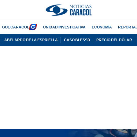
GOL CARACOL
UNIDAD INVESTIGATIVA
ECONOMÍA
REPORTA
ABELARDO DE LA ESPRIELLA
CASO BLESSD
PRECIO DEL DÓLAR
PUBLICIDAD