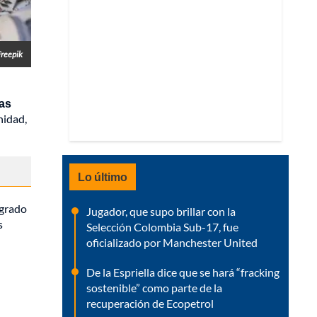
Freepik
as
nidad,
Lo último
sgrado
Jugador, que supo brillar con la
s
Selección Colombia Sub-17, fue
oficializado por Manchester United
De la Espriella dice que se hará “fracking
sostenible” como parte de la
recuperación de Ecopetrol