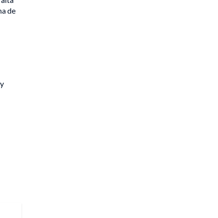
na de
 y