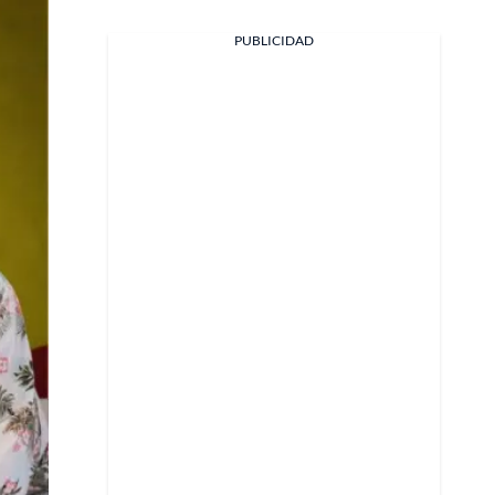
PUBLICIDAD
Facebook
X
Whatsapp
Copiar enlace
Telegram
LinkedIn