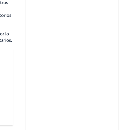
otros
torios
or lo
arios.