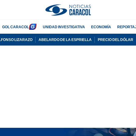
GOL CARACOL
UNIDAD INVESTIGATIVA
ECONOMÍA
REPORTA
LFONSO LIZARAZO
ABELARDO DE LA ESPRIELLA
PRECIO DEL DÓLAR
PUBLICIDAD