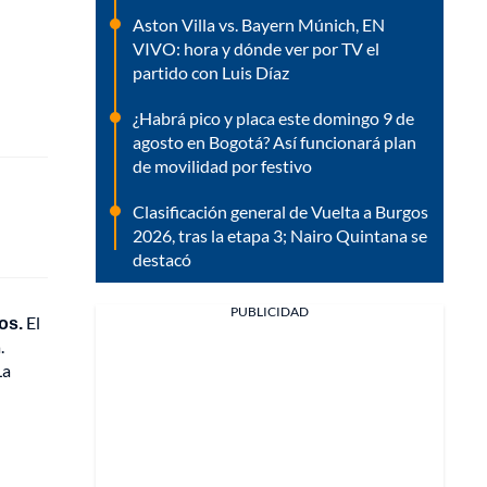
Aston Villa vs. Bayern Múnich, EN
VIVO: hora y dónde ver por TV el
partido con Luis Díaz
¿Habrá pico y placa este domingo 9 de
agosto en Bogotá? Así funcionará plan
de movilidad por festivo
Clasificación general de Vuelta a Burgos
2026, tras la etapa 3; Nairo Quintana se
destacó
PUBLICIDAD
os.
El
.
La