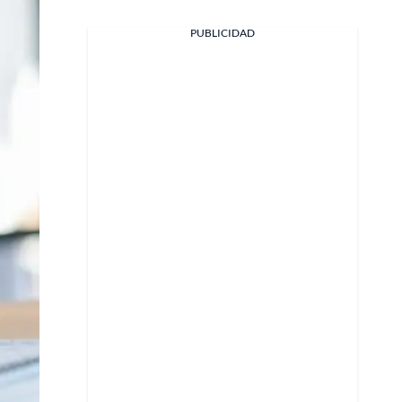
PUBLICIDAD
Facebook
X
Whatsapp
Copiar enlace
Telegram
LinkedIn