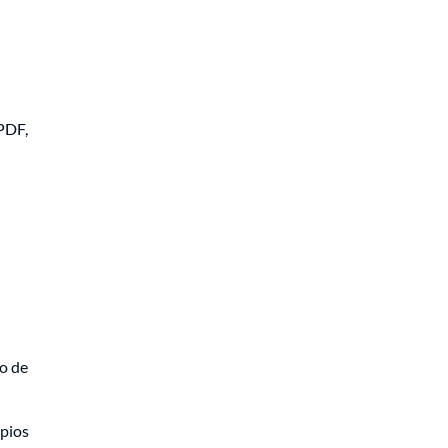
PDF,
lo de
opios