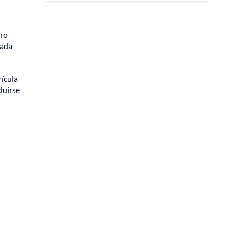
tro
gada
rícula
luirse