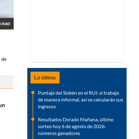
/ UNAD
a de
Lo último
Puntaje del Sisbén en el RUI: si trabaja
de manera informal, así se calcularán sus
 un
ingresos
Resultados Dorado Mañana, último
sorteo hoy 6 de agosto de 2026:
números ganadores