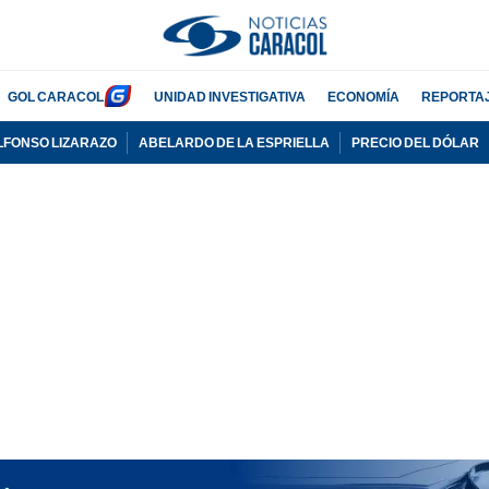
GOL CARACOL
UNIDAD INVESTIGATIVA
ECONOMÍA
REPORTA
LFONSO LIZARAZO
ABELARDO DE LA ESPRIELLA
PRECIO DEL DÓLAR
PUBLICIDAD