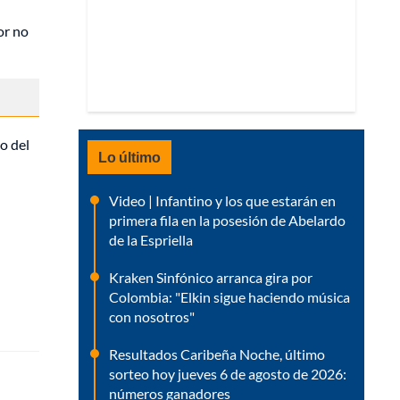
or no
o del
Lo último
Video | Infantino y los que estarán en
primera fila en la posesión de Abelardo
de la Espriella
Kraken Sinfónico arranca gira por
Colombia: "Elkin sigue haciendo música
con nosotros"
Resultados Caribeña Noche, último
sorteo hoy jueves 6 de agosto de 2026:
números ganadores