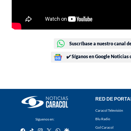
Suscríbase a nuestro canal d
✔️ Síganos en Google Noticias
RED DE PORTA
Caracol Televisión
Blu Radio
Síguenos en:
Gol Caracol
facebook
tiktok
instagram
twitter
whatsapp
google