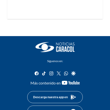
Síguenos en:
facebook
tiktok
instagram
twitter
whatsapp
google
youtube-
Más contenido en
footer
Descarga nuestra app en