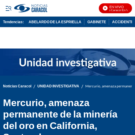
EN VIVO
Noticias Caracol En Vivo
Tendencias:
ABELARDO DE LA ESPRIELLA
GABINETE
ACCIDENTE 
PUBLICIDAD
/
/
Noticias Caracol
UNIDAD INVESTIGATIVA
Mercurio, amenaza permanente d
Mercurio, amenaza
permanente de la minería
del oro en California,