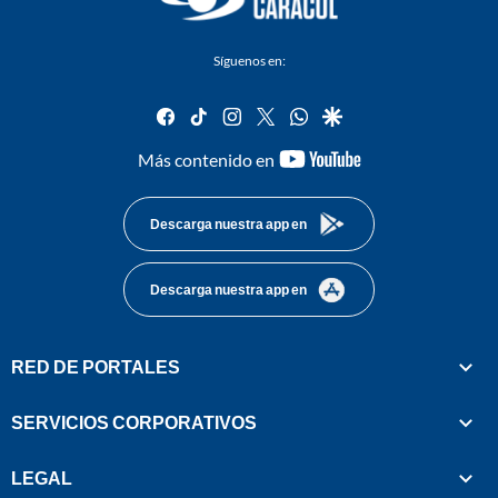
Síguenos en:
facebook
tiktok
instagram
twitter
whatsapp
google
youtube-
Más contenido en
footer
Descarga nuestra app en
Descarga nuestra app en
RED DE PORTALES
SERVICIOS CORPORATIVOS
LEGAL