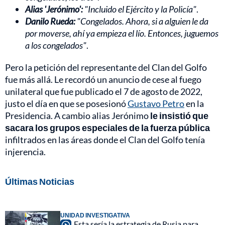
Alias 'Jerónimo':
"Incluido el Ejército y la Policía"
.
Danilo Rueda:
"Congelados. Ahora, si a alguien le da
por moverse, ahí ya empieza el lío. Entonces, juguemos
a los congelados"
.
Pero la petición del representante del Clan del Golfo
fue más allá. Le recordó un anuncio de cese al fuego
unilateral que fue publicado el 7 de agosto de 2022,
justo el día en que se posesionó
Gustavo Petro
en la
Presidencia. A cambio alias Jerónimo
le insistió que
sacara los grupos especiales de la fuerza pública
infiltrados en las áreas donde el Clan del Golfo tenía
injerencia.
Últimas Noticias
UNIDAD INVESTIGATIVA
Esta sería la estrategia de Rusia para