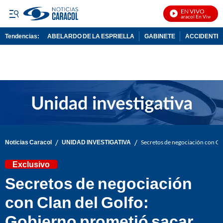
EN VIVO
Noticias Caracol En Vivo
Tendencias:
ABELARDO DE LA ESPRIELLA
GABINETE
ACCIDENTE 
PUBLICIDAD
/
/
Noticias Caracol
UNIDAD INVESTIGATIVA
Secretos de negociación con Cl
Exclusivo
Secretos de negociación
con Clan del Golfo:
Gobierno prometió sacar