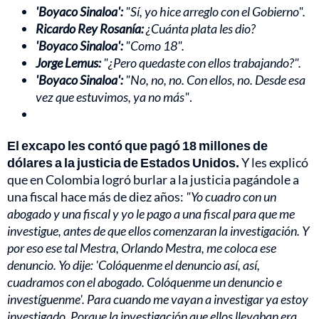
'Boyaco Sinaloa':
"Sí, yo hice arreglo con el Gobierno".
Ricardo Rey Rosanía:
¿Cuánta plata les dio?
'Boyaco Sinaloa':
"Como 18".
Jorge Lemus:
"¿Pero quedaste con ellos trabajando?".
'Boyaco Sinaloa':
"No, no, no. Con ellos, no. Desde esa
vez que estuvimos, ya no más"
.
El excapo les contó que pagó 18 millones de
dólares a la justicia de Estados Unidos.
Y les explicó
que en Colombia logró burlar a la justicia pagándole a
una fiscal hace más de diez años:
"Yo cuadro con un
abogado y una fiscal y yo le pago a una fiscal para que me
investigue, antes de que ellos comenzaran la investigación. Y
por eso ese tal Mestra, Orlando Mestra, me coloca ese
denuncio. Yo dije: 'Colóquenme el denuncio así, así,
cuadramos con el abogado. Colóquenme un denuncio e
investíguenme'. Para cuando me vayan a investigar ya estoy
investigado. Porque la investigación que ellos llevaban era