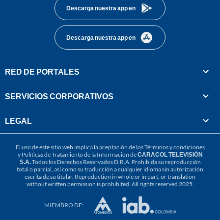
Descarga nuestra app en
Descarga nuestra app en
RED DE PORTALES
SERVICIOS CORPORATIVOS
LEGAL
El uso de este sitio web implica la aceptación de los
Términos y condiciones
y
Políticas de Tratamiento de la Información
de
CARACOL TELEVISIÓN
S.A.
Todos los Derechos Reservados D.R.A. Prohibida su reproducción
total o parcial, así como su traducción a cualquier idioma sin autorización
escrita de su titular. Reproduction in whole or in part, or translation
without written permission is prohibited. All rights reserved 2025.
MIEMBRO DE: