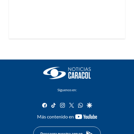
Síguenos en:
facebook
tiktok
instagram
twitter
whatsapp
google
youtube-
Más contenido en
footer
Descarga nuestra app en