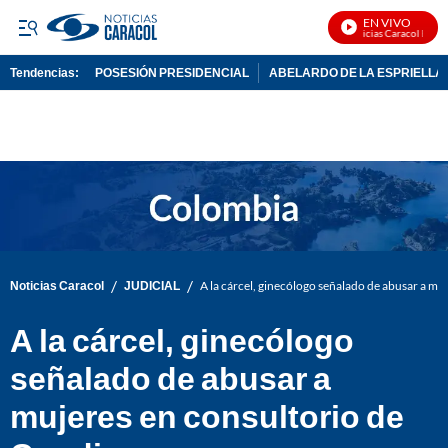
EN VIVO
Noticias Caracol En Viv
Tendencias:
POSESIÓN PRESIDENCIAL
ABELARDO DE LA ESPRIELLA
PUBLICIDAD
/
/
Noticias Caracol
JUDICIAL
A la cárcel, ginecólogo señalado de abusar a m
A la cárcel, ginecólogo
señalado de abusar a
mujeres en consultorio de