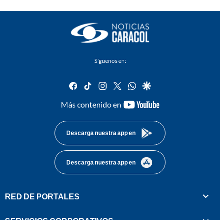
Síguenos en:
facebook
tiktok
instagram
twitter
whatsapp
google
youtube-
Más contenido en
footer
Descarga nuestra app en
Descarga nuestra app en
RED DE PORTALES