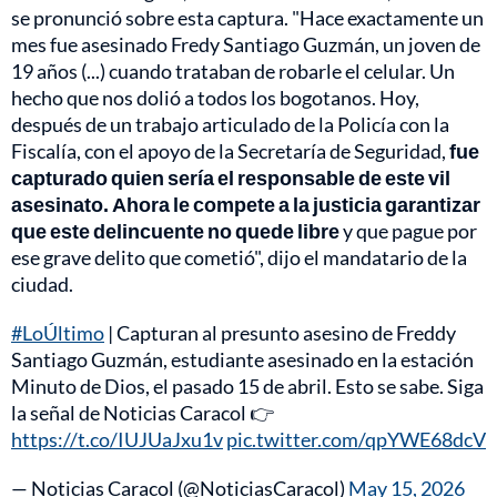
se pronunció sobre esta captura. "Hace exactamente un
mes fue asesinado Fredy Santiago Guzmán, un joven de
19 años (...) cuando trataban de robarle el celular. Un
hecho que nos dolió a todos los bogotanos. Hoy,
después de un trabajo articulado de la Policía con la
Fiscalía, con el apoyo de la Secretaría de Seguridad,
fue
capturado quien sería el responsable de este vil
asesinato. Ahora le compete a la justicia garantizar
que este delincuente no quede libre
y que pague por
ese grave delito que cometió", dijo el mandatario de la
ciudad.
#LoÚltimo
| Capturan al presunto asesino de Freddy
Santiago Guzmán, estudiante asesinado en la estación
Minuto de Dios, el pasado 15 de abril. Esto se sabe. Siga
la señal de Noticias Caracol 👉
https://t.co/IUJUaJxu1v
pic.twitter.com/qpYWE68dcV
— Noticias Caracol (@NoticiasCaracol)
May 15, 2026