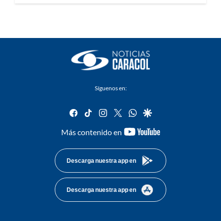
Síguenos en:
facebook
tiktok
instagram
twitter
whatsapp
google
youtube-
Más contenido en
footer
Descarga nuestra app en
Descarga nuestra app en