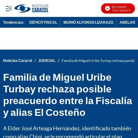
EN VIVO
Noticias Caracol En Vivo
Tendencias:
DÉFICIT FISCAL
MURIÓ ALFONSO LIZARAZO
ABELARDO
PUBLICIDAD
/
/
Noticias Caracol
JUDICIAL
Familia de Miguel Uribe Turbay rechaza posible p
Familia de Miguel Uribe
Turbay rechaza posible
preacuerdo entre la Fiscalía
y alias El Costeño
A Elder José Arteaga Hernández, identificado también
como alias Chipi, se le encomendó articular el plan