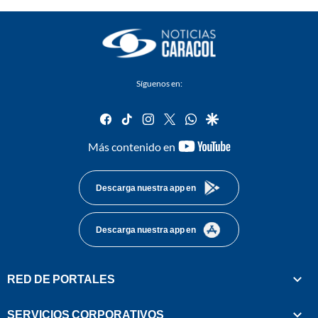
Síguenos en:
facebook
tiktok
instagram
twitter
whatsapp
google
youtube-
Más contenido en
footer
Descarga nuestra app en
Descarga nuestra app en
RED DE PORTALES
SERVICIOS CORPORATIVOS