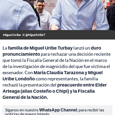
Miguel Uribe
X: @MiguelUribeT
La
familia de Miguel Uribe Turbay
lanzó un
duro
pronunciamiento
para rechazar una decisión reciente
que tomó la Fiscalía General de la Nación en el marco
de la investigación de magnicidio del que fue víctima el
exsenador. Con
María Claudia Tarazona y Miguel
Uribe Londoño
como representantes, la familia
rechazó la presentación del
preacuerdo entre Elder
Arteaga (alias Costeño o Chipi) y la Fiscalía
General de la Nación.
Síganos en nuestro
WhatsApp Channel
, para recibir las
noticias de mayor interés