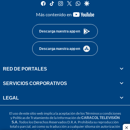
facebook
tiktok
instagram
twitter
whatsapp
google
youtube-
Más contenido en
footer
Descarga nuestra app en
Descarga nuestra app en
RED DE PORTALES
SERVICIOS CORPORATIVOS
LEGAL
El uso de este sitio web implica la aceptación de los
Términos y condiciones
y
Políticas de Tratamiento de la Información
de
CARACOL TELEVISIÓN
S.A.
Todos los Derechos Reservados D.R.A. Prohibida su reproducción
total o parcial, así como su traducción a cualquier idioma sin autorización
cl