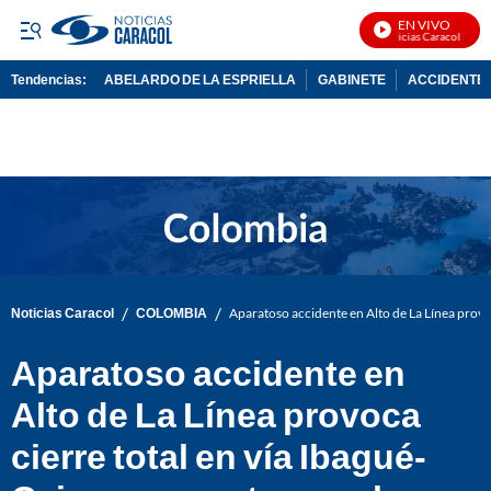
EN VIVO
Noticias Caracol En Viv
Tendencias:
ABELARDO DE LA ESPRIELLA
GABINETE
ACCIDENTE 
PUBLICIDAD
/
/
Noticias Caracol
COLOMBIA
Aparatoso accidente en Alto de La Línea provoc
Aparatoso accidente en
Alto de La Línea provoca
cierre total en vía Ibagué-