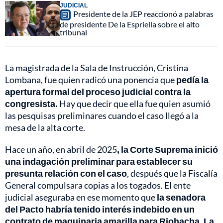
JUDICIAL
Presidente de la JEP reaccionó a palabras
de presidente De la Espriella sobre el alto
tribunal
La magistrada de la Sala de Instrucción, Cristina
Lombana, fue quien radicó una ponencia que
pedía la
apertura formal del proceso judicial contra la
congresista.
Hay que decir que ella fue quien asumió
las pesquisas preliminares cuando el caso llegó a la
mesa de la alta corte.
Hace un año, en abril de 2025
, la Corte Suprema inició
una indagación preliminar para establecer su
presunta relación con el caso
, después que la Fiscalía
General compulsara copias a los togados. El ente
judicial aseguraba en ese momento que
la senadora
del Pacto habría tenido interés indebido en un
contrato de maquinaria amarilla para Riohacha, La