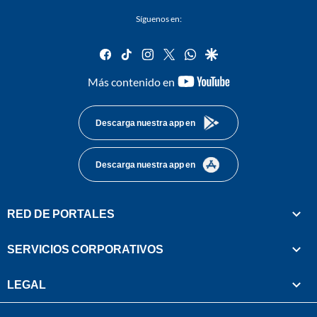
Síguenos en:
facebook
tiktok
instagram
twitter
whatsapp
google
youtube-
Más contenido en
footer
Descarga nuestra app en
Descarga nuestra app en
RED DE PORTALES
SERVICIOS CORPORATIVOS
LEGAL