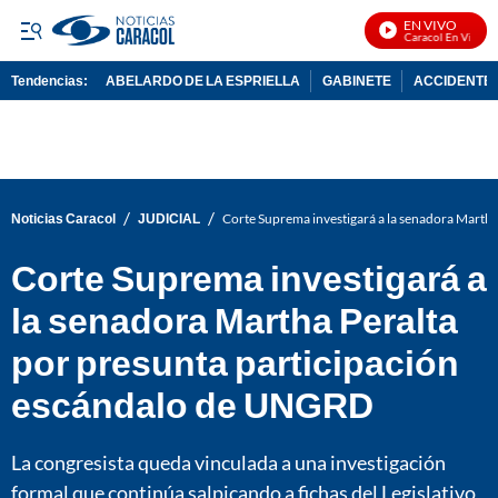
EN VIVO
Noticias Caracol En Vivo
Tendencias:
ABELARDO DE LA ESPRIELLA
GABINETE
ACCIDENTE 
PUBLICIDAD
/
/
Noticias Caracol
JUDICIAL
Corte Suprema investigará a la senadora Marth
Corte Suprema investigará a
la senadora Martha Peralta
por presunta participación
escándalo de UNGRD
La congresista queda vinculada a una investigación
formal que continúa salpicando a fichas del Legislativo