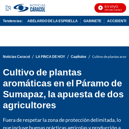
EN VIVO
Noticias Caracol En V
Tendencias:
ABELARDO DE LA ESPRIELLA
GABINETE
ACCIDENTE 
PUBLICIDAD
/
/
/
Noticias Caracol
LA FINCA DE HOY
Capítulos
Cultivo de plantas aromá
Cultivo de plantas
aromáticas en el Páramo de
Sumapaz, la apuesta de dos
agricultores
Fuera de respetar la zona de protección delimitada, lo
que incluye buenas prácticas agrícolas y producción a