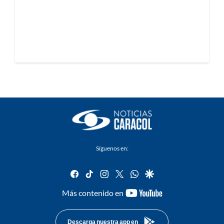
Síguenos en:
facebook
tiktok
instagram
twitter
whatsapp
google
youtube-
Más contenido en
footer
Descarga nuestra app en