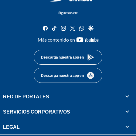
Síguenos en:
facebook
tiktok
instagram
twitter
whatsapp
google
youtube-
Más contenido en
footer
Descarga nuestra app en
Descarga nuestra app en
RED DE PORTALES
SERVICIOS CORPORATIVOS
LEGAL