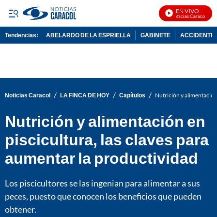
EN VIVO
Noticias Caracol En V
Tendencias:
ABELARDO DE LA ESPRIELLA
GABINETE
ACCIDENTE 
PUBLICIDAD
/
/
/
Noticias Caracol
LA FINCA DE HOY
Capítulos
Nutrición y alimentación
Nutrición y alimentación en
piscicultura, las claves para
aumentar la productividad
Los piscicultores se las ingenian para alimentar a sus
peces, puesto que conocen los beneficios que pueden
obtener.